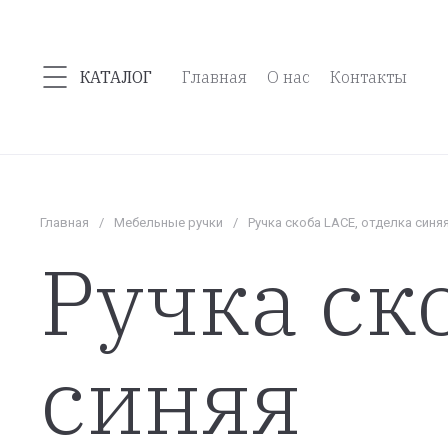
КАТАЛОГ
Главная
О нас
Контакты
Главная
/
Мебельные ручки
/
Ручка скоба LACE, отделка синя
Ручка ск
синяя