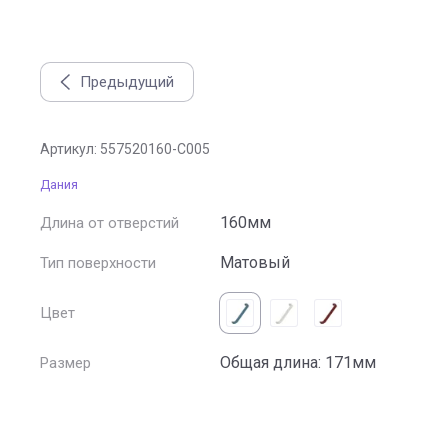
Предыдущий
Ручка скоба LACE, отделка синяя
Артикул:
557520160-C005
Дания
160мм
Длина от отверстий
Матовый
Тип поверхности
Цвет
Общая длина: 171мм
Размер