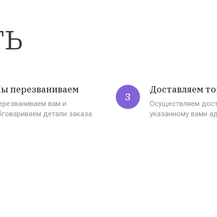
ть
ы перезваниваем
Доставляем то
3
ерезваниваем вам и
Осуществляем дост
бговариваем детали заказа
указанному вами а