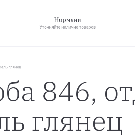
Нормани
Уточняйте наличие товаров
кель глянец
оба 846, о
ль глянец