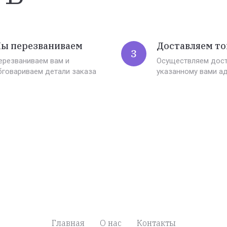
ы перезваниваем
Доставляем то
3
ерезваниваем вам и
Осуществляем дост
бговариваем детали заказа
указанному вами а
Главная
О нас
Контакты