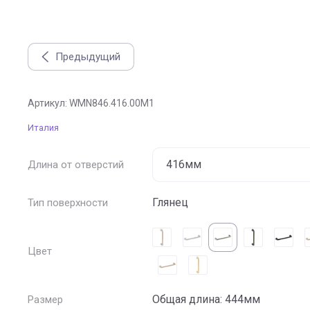
Предыдущий
Ручка скоба 846, отделка под никель глянец
Артикул:
WMN846.416.00M1
Италия
Длина от отверстий
Глянец
Тип поверхности
Цвет
Общая длина: 444мм
Размер