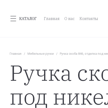
КАТАЛОГ
Главная
О нас
Контакты
Главная
/
Мебельные ручки
/
Ручка скоба 846, отделка под ни
Ручка ск
под нике