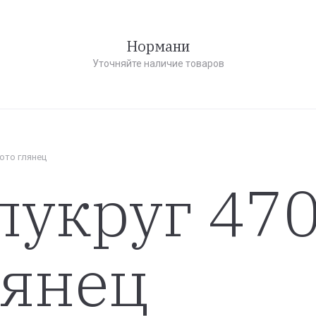
Нормани
Уточняйте наличие товаров
лото глянец
лукруг 470
лянец