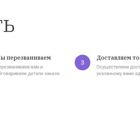
ть
ы перезваниваем
Доставляем то
3
ерезваниваем вам и
Осуществляем дост
бговариваем детали заказа
указанному вами а