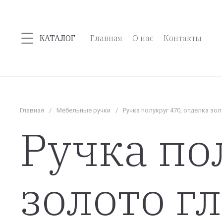
КАТАЛОГ
Главная
О нас
Контакты
Главная
/
Мебельные ручки
/
Ручка полукруг 470, отделка зо
Ручка по
золото г