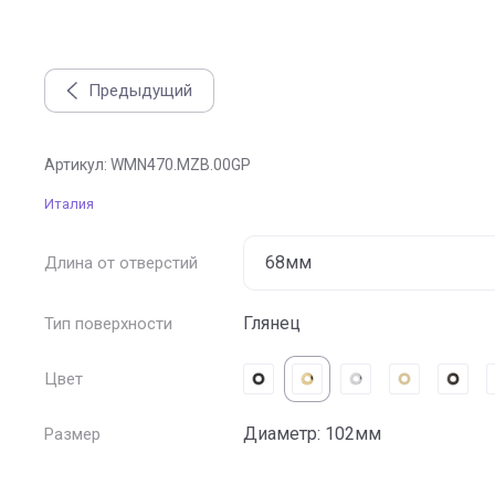
Предыдущий
Ручка полукруг 470, отделка золото глянец
Артикул:
WMN470.MZB.00GP
Италия
Длина от отверстий
Глянец
Тип поверхности
Цвет
Диаметр: 102мм
Размер