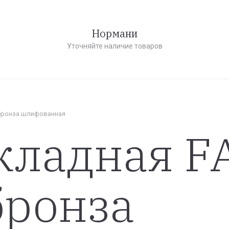
Нормани
Уточняйте наличие товаров
 бронза шлифованная
кладная F
бронза