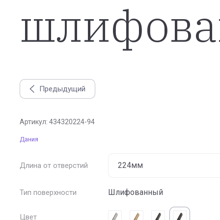
шлифова
Предыдущий
Ручка накладная FALL, отделка бронза шлифованная
Артикул:
434320224-94
Дания
Длина от отверстий
Шлифованный
Тип поверхности
Цвет