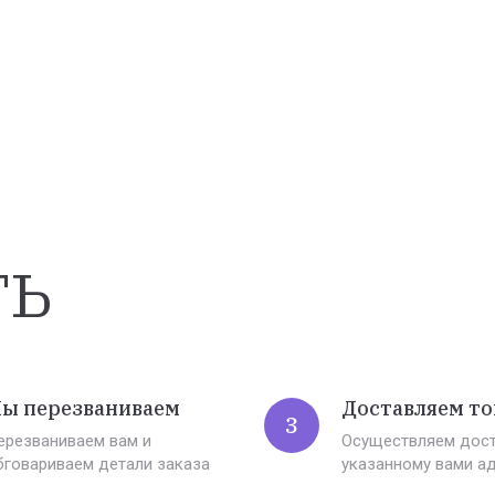
ть
ы перезваниваем
Доставляем то
3
ерезваниваем вам и
Осуществляем дост
бговариваем детали заказа
указанному вами а