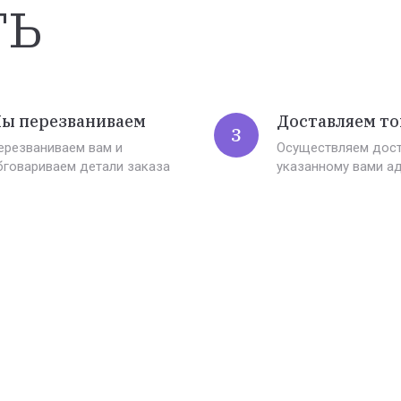
ть
ы перезваниваем
Доставляем то
3
ерезваниваем вам и
Осуществляем дост
бговариваем детали заказа
указанному вами а