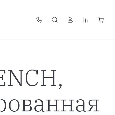
ENCH,
фованная