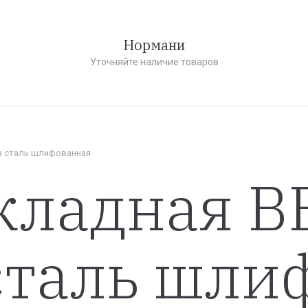
Нормани
Уточняйте наличие товаров
ка сталь шлифованная
кладная B
сталь шли