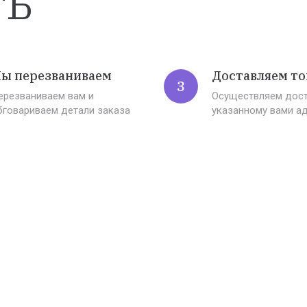
ть
ы перезваниваем
Доставляем то
3
ерезваниваем вам и
Осуществляем дост
бговариваем детали заказа
указанному вами а