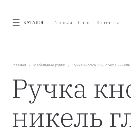
КАТАЛОГ
Главная
О нас
Контакты
Главная
/
Мебельные ручки
/
Ручка кнопка D32, орех + никель
Ручка кн
никель г