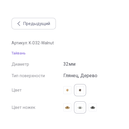
Предыдущий
Ручка кнопка D32, орех + никель глянец
Артикул:
K-D32-Walnut
Тайвань
32мм
Диаметр
Глянец, Дерево
Тип поверхности
Цвет
Цвет ножек