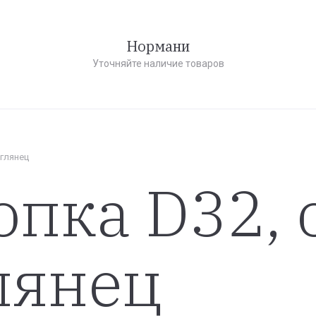
Нормани
Уточняйте наличие товаров
 глянец
опка D32, 
лянец