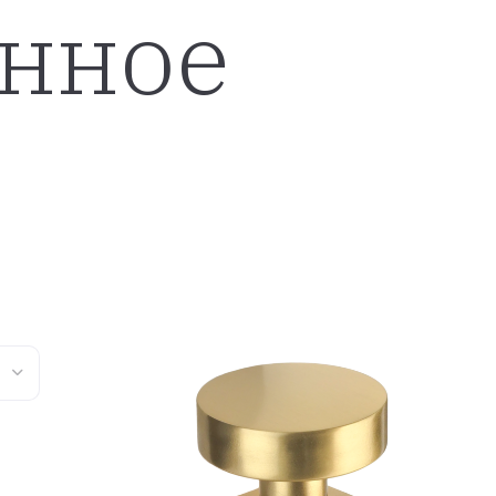
нное
ное