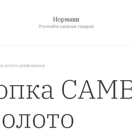
Нормани
Уточняйте наличие товаров
лка золото шлифованное
опка CAM
золото