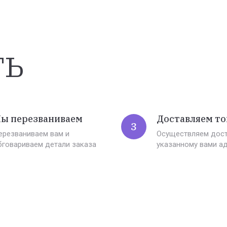
ть
ы перезваниваем
Доставляем то
3
ерезваниваем вам и
Осуществляем дост
бговариваем детали заказа
указанному вами а