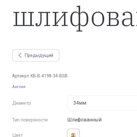
шлифова
Предыдущий
Ручка кнопка CAMBRIDGE, отделка золото шлифован
Артикул:
KB-B-4198-34-BSB
Англия
Диаметр
Шлифованный
Тип поверхности
Цвет