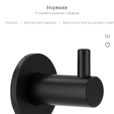
Нормани
Уточняйте наличие товаров
Главная
/
Крючки для одежды
/
Крючок во внутрь шкафа, отде